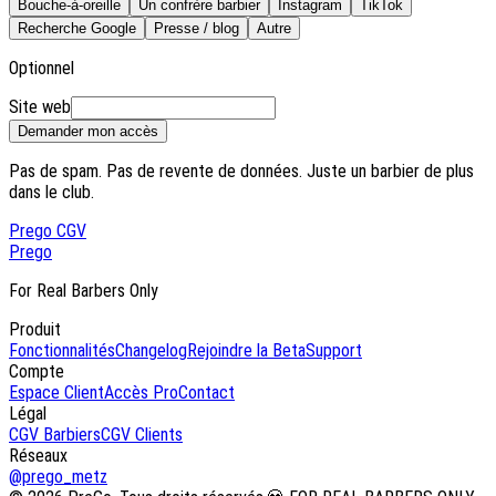
Bouche-à-oreille
Un confrère barbier
Instagram
TikTok
Recherche Google
Presse / blog
Autre
Optionnel
Site web
Demander mon accès
Pas de spam. Pas de revente de données. Juste un barbier de plus
dans le club.
Pre
go
CGV
Pre
go
For Real Barbers Only
Produit
Fonctionnalités
Changelog
Rejoindre la Beta
Support
Compte
Espace Client
Accès Pro
Contact
Légal
CGV Barbiers
CGV Clients
Réseaux
@prego_metz