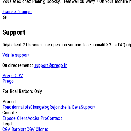
Vous êtes chez Planity, Booksy, Treatwell ou Wavy ? On vous montre l'o
Écrire à l'équipe
🛠
Support
Déjà client ? Un souci, une question sur une fonctionnalité ? La FAQ ré
Voir le support
Ou directement :
support@prego.fr
Pre
go
CGV
Pre
go
For Real Barbers Only
Produit
Fonctionnalités
Changelog
Rejoindre la Beta
Support
Compte
Espace Client
Accès Pro
Contact
Légal
CGV Barbiers
CGV Clients