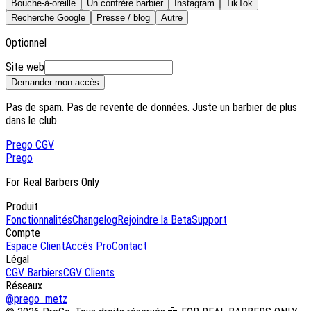
Bouche-à-oreille
Un confrère barbier
Instagram
TikTok
Recherche Google
Presse / blog
Autre
Optionnel
Site web
Demander mon accès
Pas de spam. Pas de revente de données. Juste un barbier de plus
dans le club.
Pre
go
CGV
Pre
go
For Real Barbers Only
Produit
Fonctionnalités
Changelog
Rejoindre la Beta
Support
Compte
Espace Client
Accès Pro
Contact
Légal
CGV Barbiers
CGV Clients
Réseaux
@prego_metz